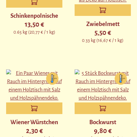
Schinkenpolnische
13,50 €
Zwiebelmett
Regulärer Preis:
5,50 €
0.65 kg
(20,77 € / 1 kg)
Regulärer Preis:
0.33 kg
(16,67 € / 1 kg)
Wiener Würstchen
Bockwurst
2,30 €
9,80 €
Regulärer Preis:
Regulärer Preis: