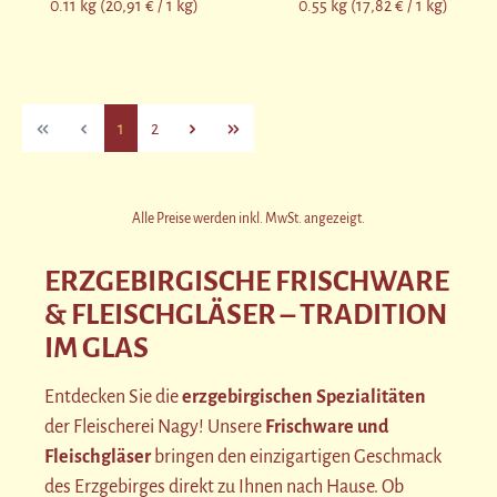
0.11 kg
(20,91 € / 1 kg)
0.55 kg
(17,82 € / 1 kg)
Seite
Seite
1
2
Alle Preise werden inkl. MwSt. angezeigt.
ERZGEBIRGISCHE FRISCHWARE
& FLEISCHGLÄSER – TRADITION
IM GLAS
Entdecken Sie die
erzgebirgischen Spezialitäten
der Fleischerei Nagy! Unsere
Frischware und
Fleischgläser
bringen den einzigartigen Geschmack
des Erzgebirges direkt zu Ihnen nach Hause. Ob