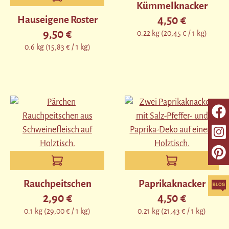
Kümmelknacker
Hauseigene Roster
4,50 €
Regulärer Preis:
9,50 €
0.22 kg
(20,45 € / 1 kg)
Regulärer Preis:
0.6 kg
(15,83 € / 1 kg)
Rauchpeitschen
Paprikaknacker
2,90 €
4,50 €
Regulärer Preis:
Regulärer Preis:
0.1 kg
(29,00 € / 1 kg)
0.21 kg
(21,43 € / 1 kg)