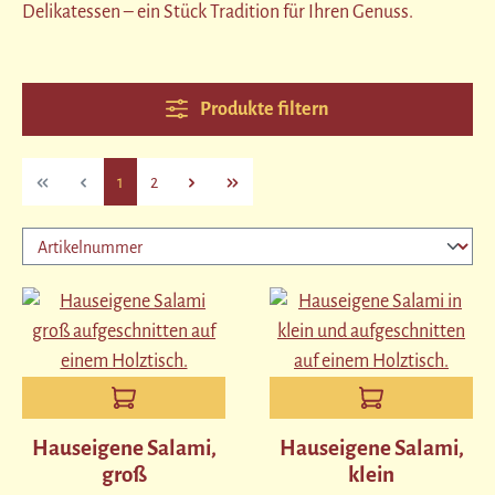
Delikatessen – ein Stück Tradition für Ihren Genuss.
Produkte filtern
Seite
Seite
1
2
Hauseigene Salami,
Hauseigene Salami,
groß
klein