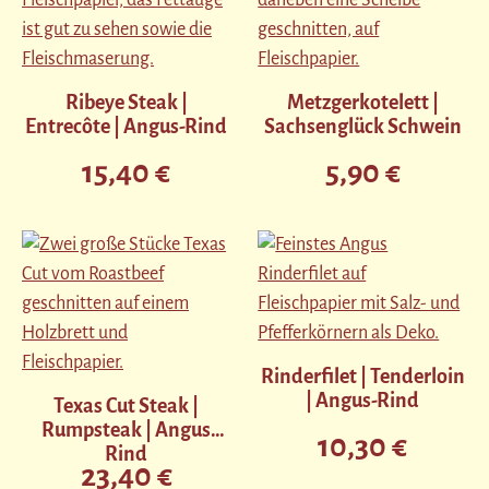
Ribeye Steak |
Metzgerkotelett |
Entrecôte | Angus-Rind
Sachsenglück Schwein
15,40 €
5,90 €
Regulärer Preis:
Regulärer Preis:
Rinderfilet | Tenderloin
| Angus-Rind
Texas Cut Steak |
Rumpsteak | Angus
10,30 €
Regulärer Preis:
Rind
23,40 €
Regulärer Preis: