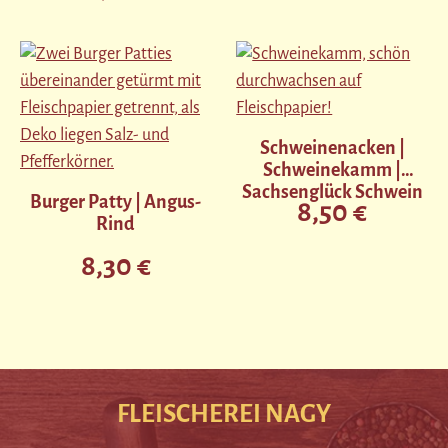
Schweinenacken |
Schweinekamm |
Sachsenglück Schwein
Burger Patty | Angus-
8,50 €
Regulärer Preis:
Rind
8,30 €
Regulärer Preis:
FLEISCHEREI NAGY