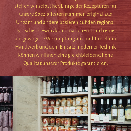
stellen wir selbst her. Einige der Rezepturen für
unsere Spezialitäten stammen original aus
Ungarn und andere basieren auf den regional
typischen Gewürzkombinationen. Durch eine
ausgewogene Verknüpfung aus traditionellem
Handwerk und dem Einsatz moderner Technik
können wir Ihnen eine gleichbleibend hohe
Qualität unserer Produkte garantieren.