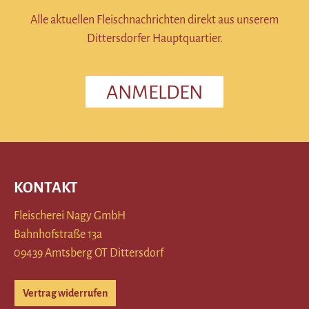
Alle aktuellen Fleischnachrichten direkt aus unserem
Dittersdorfer Hauptquartier.
ANMELDEN
KONTAKT
Fleischerei Nagy GmbH
Bahnhofstraße 13a
09439 Amtsberg OT Dittersdorf
Vertrag widerrufen