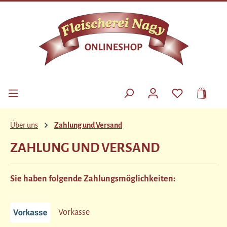
Zum Hauptinhalt springen
DU HAST 0 P
Über uns
Zahlung und Versand
ZAHLUNG UND VERSAND
Sie haben folgende Zahlungsmöglichkeiten:
Vorkasse