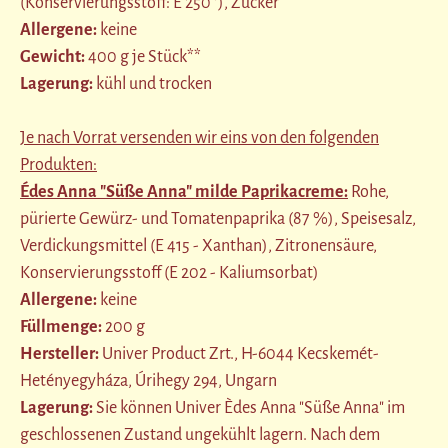
(Konservierungsstoff: E 250*), Zucker
Allergene:
keine
Gewicht:
400 g je Stück**
Lagerung:
kühl und trocken
Je nach Vorrat versenden wir eins von den folgenden
Produkten:
Édes Anna "Süße Anna" milde Paprikacreme:
Rohe,
pürierte Gewürz- und Tomatenpaprika (87 %), Speisesalz,
Verdickungsmittel (E 415 - Xanthan), Zitronensäure,
Konservierungsstoff (E 202 - Kaliumsorbat)
Allergene:
keine
Füllmenge:
200 g
Hersteller:
Univer Product Zrt., H-6044 Kecskemét-
Hetényegyháza, Úrihegy 294, Ungarn
Lagerung:
Sie können Univer Èdes Anna "Süße Anna" im
geschlossenen Zustand ungekühlt lagern. Nach dem