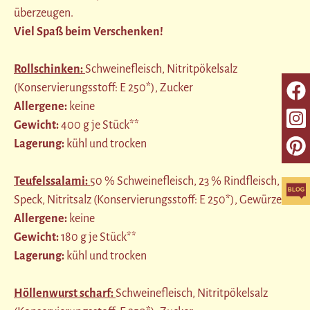
überzeugen.
Viel Spaß beim Verschenken!
Rollschinken:
Schweinefleisch, Nitritpökelsalz
(Konservierungsstoff: E 250*), Zucker
Allergene:
keine
Gewicht:
400 g je Stück**
Lagerung:
kühl und trocken
Teufelssalami:
50 % Schweinefleisch, 23 % Rindfleisch,
Speck, Nitritsalz (Konservierungsstoff: E 250*), Gewürze
Allergene:
keine
Gewicht:
180 g je Stück**
Lagerung:
kühl und trocken
Höllenwurst scharf:
Schweinefleisch, Nitritpökelsalz