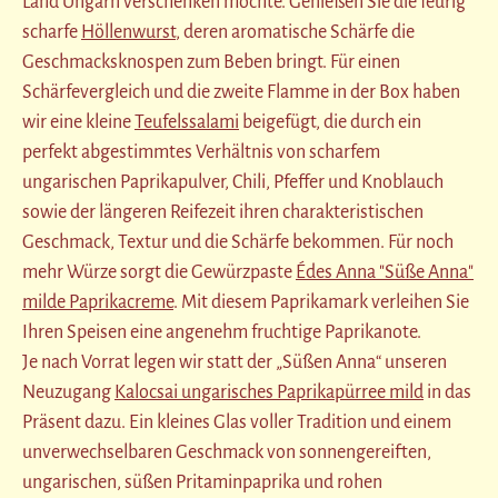
Land Ungarn verschenken möchte. Genießen Sie die feurig
scharfe
Höllenwurst
, deren aromatische Schärfe die
Geschmacksknospen zum Beben bringt. Für einen
Schärfevergleich und die zweite Flamme in der Box haben
wir eine kleine
Teufelssalami
beigefügt, die durch ein
perfekt abgestimmtes Verhältnis von scharfem
ungarischen Paprikapulver, Chili, Pfeffer und Knoblauch
sowie der längeren Reifezeit ihren charakteristischen
Geschmack, Textur und die Schärfe bekommen. Für noch
mehr Würze sorgt die Gewürzpaste
Édes Anna "Süße Anna"
milde Paprikacreme
. Mit diesem Paprikamark verleihen Sie
Ihren Speisen eine angenehm fruchtige Paprikanote.
Je nach Vorrat legen wir statt der „Süßen Anna“ unseren
Neuzugang
Kalocsai ungarisches Paprikapürree mild
in das
Präsent dazu. Ein kleines Glas voller Tradition und einem
unverwechselbaren Geschmack von sonnengereiften,
ungarischen, süßen Pritaminpaprika und rohen