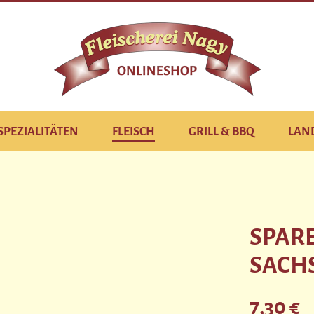
SPEZIALITÄTEN
FLEISCH
GRILL & BBQ
LAN
SPARE
SACH
Regulärer Pre
7,30 €