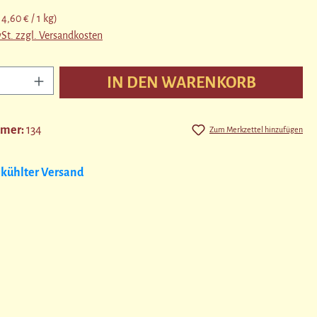
14,60 € / 1 kg)
wSt. zzgl. Versandkosten
nzahl: Gib den gewünschten Wert ein oder benutz
IN DEN WARENKORB
mmer:
134
Zum Merkzettel hinzufügen
kühlter Versand