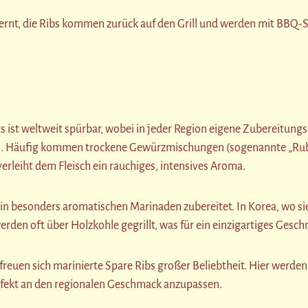
fernt, die Ribs kommen zurück auf den Grill und werden mit BBQ-
 Cuts ist weltweit spürbar, wobei in jeder Region eigene Zubere
cues. Häufig kommen trockene Gewürzmischungen (sogenannte „Ru
rleiht dem Fleisch ein rauchiges, intensives Aroma.
in besonders aromatischen Marinaden zubereitet. In Korea, wo sie 
rden oft über Holzkohle gegrillt, was für ein einzigartiges Gesch
rfreuen sich marinierte Spare Ribs großer Beliebtheit. Hier werd
fekt an den regionalen Geschmack anzupassen.