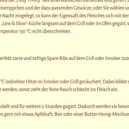
Ribs die „Holy Trinity“ des amerikanischen Barbecues und gehört 
einerippchen und der dazu passenden Gewürze, oder Sie wählen 
acht eingelegt, so kann der Eigensaft des Fleisches sich mit de
 „Low & Slow“-Küche langsam auf dem Grill oder im Ofen gegart, s
emperatur 130 °C nicht überschreiten.
perfekt zarte und saftige Spare Ribs auf dem Grill oder Smoker zu
°C indirekter Hitze im Smoker oder Grill geräuchert. Dabei bildet
werden, sonst zieht der feine Rauch schlecht ins Fleisch ein.
wickelt und für weitere 2 Stunden gegart. Dadurch werden sie bes
 gern mit etwas Apfelsaft, Bier oder einer Butter-Honig-Mischun