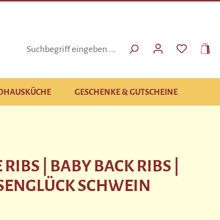
DU HAST 
DHAUSKÜCHE
GESCHENKE & GUTSCHEINE
 RIBS | BABY BACK RIBS |
SENGLÜCK SCHWEIN
is: