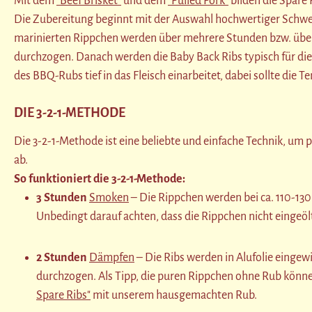
Mit dem
"Beef Brisket"
und dem
"Pulled Pork"
bilden die Spare 
Die Zubereitung beginnt mit der Auswahl hochwertiger Schw
marinierten Rippchen werden über mehrere Stunden bzw. über N
durchzogen. Danach werden die Baby Back Ribs typisch für die
des BBQ-Rubs tief in das Fleisch einarbeitet, dabei sollte die T
DIE 3-2-1-METHODE
Die 3-2-1-Methode ist eine beliebte und einfache Technik, um 
ab.
So funktioniert die 3-2-1-Methode:
3 Stunden
Smoken
– Die Rippchen werden bei ca. 110-130 
Unbedingt darauf achten, dass die Rippchen nicht eingeölt 
2 Stunden
Dämpfen
– Die Ribs werden in Alufolie einge
durchzogen. Als Tipp, die puren Rippchen ohne Rub können
Spare Ribs"
mit unserem hausgemachten Rub.