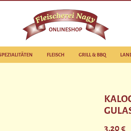
SPEZIALITÄTEN
FLEISCH
GRILL & BBQ
LAN
KALO
GULA
Regulärer Pre
3,20 €