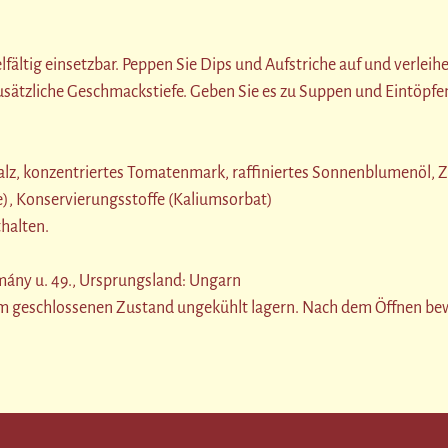
lfältig einsetzbar. Peppen Sie Dips und Aufstriche auf und verlei
zusätzliche Geschmackstiefe. Geben Sie es zu Suppen und Eintöpfe
z, konzentriertes Tomatenmark, raffiniertes Sonnenblumenöl, Zu
), Konservierungsstoffe (Kaliumsorbat)
thalten.
mány u. 49., Ursprungsland: Ungarn
im geschlossenen Zustand ungekühlt lagern. Nach dem Öffnen be