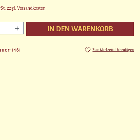
wSt. zzgl. Versandkosten
nzahl: Gib den gewünschten Wert ein oder benutz
IN DEN WARENKORB
mmer:
1461
Zum Merkzettel hinzufügen