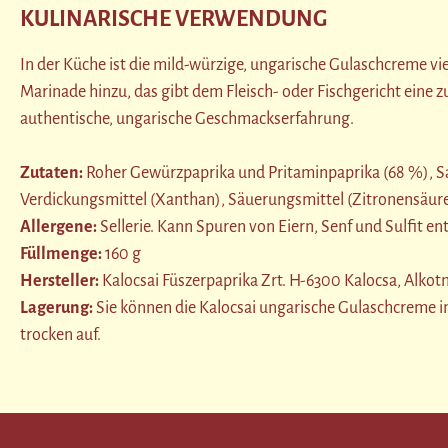
KULINARISCHE VERWENDUNG
In der Küche ist die mild-würzige, ungarische Gulaschcreme vie
Marinade hinzu, das gibt dem Fleisch- oder Fischgericht eine 
authentische, ungarische Geschmackserfahrung.
Zutaten:
Roher Gewürzpaprika und Pritaminpaprika (68 %), Sal
Verdickungsmittel (Xanthan), Säuerungsmittel (Zitronensäure
Allergene:
Sellerie. Kann Spuren von Eiern, Senf und Sulfit en
Füllmenge:
160 g
Hersteller:
Kalocsai Füszerpaprika Zrt. H-6300 Kalocsa, Alkot
Lagerung:
Sie können die Kalocsai ungarische Gulaschcreme 
trocken auf.